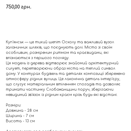
750,00
грн.
Додати в кошик
Куп'янськ — це тихий шепіт Осколу та важливий вузол
залізничних шляхів, що поєднують долі. Місто зі своїм
особливим, розміреним ритмом та краєвидами, які
впізнаються з першого погляду.
Ця модель із дерева відтворює знайомий архітектурний
силует, перетворюючи образ міста на теплий символ
дому. У контурах будівель та деталях композиції збережено
атмосферу рідних вулиць. Це лаконічна деталь інтер'єру,
що слугує матеріальним втіленням спогадів та дозволяє
тримати частинку Слобожанщини поруч, зберігаючи
невидимий зв'язок із рідним краєм крізь будь-які відстані.
Розміри:
Довжина - 28 см
Ширина - 7 см
Висота - 13 см