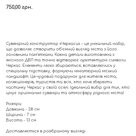
750,00
грн.
Додати в кошик
Сувенірний конструктор «Черкаси» – це унікальний набір,
що дозволяє створити об’ємний вигляд міста з його
головними пам’ятками. Кожна деталь виготовлена з
якісного ДВП та точно відтворює архітектурні символи
Черкас. Елементи легко збираються, вставляючись у
спеціальну підставку, формуючи мініатюрний міський
ландшафт. Це чудовий подарунок для жителів міста,
колекціонерів, туристів та всіх, хто хоче зберегти
частинку Черкас у своїй оселі. Ідеальний вибір для тих, хто
цінує оригінальні сувеніри та атмосферу рідного міста!
Розміри:
Довжина - 28 см
Ширина - 7 см
Висота - 13 см
Доставляється в розібраному вигляді.