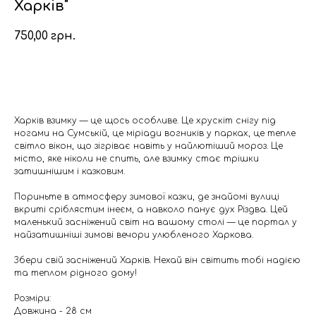
Харків"
750,00
грн.
Додати в кошик
Харків взимку — це щось особливе. Це хрускіт снігу під
ногами на Сумській, це міріади вогників у парках, це тепле
світло вікон, що зігріває навіть у найлютіший мороз. Це
місто, яке ніколи не спить, але взимку стає трішки
затишнішим і казковим.
Пориньте в атмосферу зимової казки, де знайомі вулиці
вкриті сріблястим інеєм, а навколо панує дух Різдва. Цей
маленький засніжений світ на вашому столі — це портал у
найзатишніші зимові вечори улюбленого Харкова.
Збери свій засніжений Харків. Нехай він світить тобі надією
та теплом рідного дому!
Розміри:
Довжина - 28 см