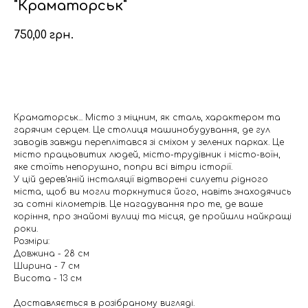
"Краматорськ"
750,00
грн.
Додати в кошик
Краматорськ... Місто з міцним, як сталь, характером та
гарячим серцем. Це столиця машинобудування, де гул
заводів завжди переплітався зі сміхом у зелених парках. Це
місто працьовитих людей, місто-трудівник і місто-воїн,
яке стоїть непорушно, попри всі вітри історії.
У цій дерев'яній інсталяції відтворені силуети рідного
міста, щоб ви могли торкнутися його, навіть знаходячись
за сотні кілометрів. Це нагадування про те, де ваше
коріння, про знайомі вулиці та місця, де пройшли найкращі
роки.
Розміри:
Довжина - 28 см
Ширина - 7 см
Висота - 13 см
Доставляється в розібраному вигляді.