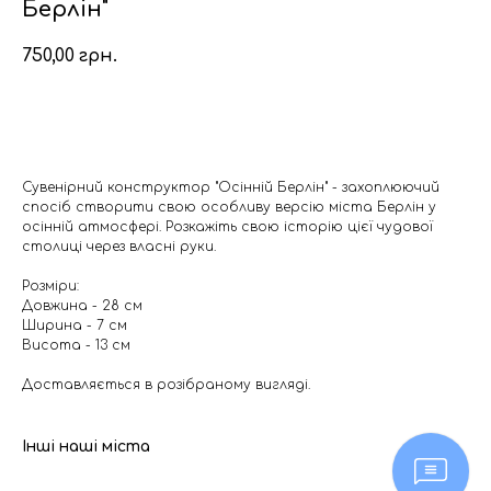
Берлін"
750,00
грн.
Додати в кошик
Сувенірний конструктор "Осінній Берлін" - захоплюючий
спосіб створити свою особливу версію міста Берлін у
осінній атмосфері. Розкажіть свою історію цієї чудової
столиці через власні руки.
Розміри:
Довжина - 28 см
Ширина - 7 см
Висота - 13 см
Доставляється в розібраному вигляді.
Інші наші міста