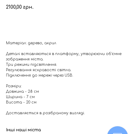
2100,00
грн.
Додати в кошик
Матеріал: дерево, акрил
Деталі вставляються в платформу, утворюючи об'ємне
зображення міста.
Три режими підсвітлення.
Регулювання яскравості світла.
Підключення до мережі через USB.
Розміри:
Довжина - 28 см
Ширина - 7 см
Висота - 20 см
Доставляється в розібраному вигляді.
Інші наші міста