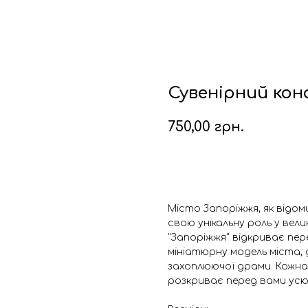
Сувенірний кон
750,00
грн.
Додати в кошик
Місто Запоріжжя, як відом
свою унікальну роль у вел
"Запоріжжя" відкриває пе
мініатюрну модель міста, 
захоплюючої драми. Кожна 
розкриває перед вами усю 