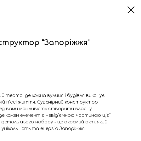
структор "Запоріжжя"
ий театр, де кожна вулиця і будівля виконує
икій п'єсі життя. Сувенірний конструктор
ред вами можливість створити власну
де кожен елемент є невід'ємною частиною цієї
деталь цього набору - це окремий акт, який
унікальність та енергію Запоріжжя.